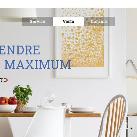
Service
Vente
Conseils
E
N
D
R
E
X MAXIMUM
ITE