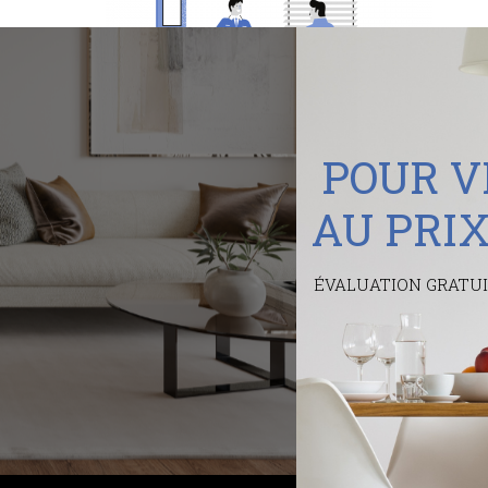
P
O
U
R
V
AU PRI
ÉVALUATION GRATU