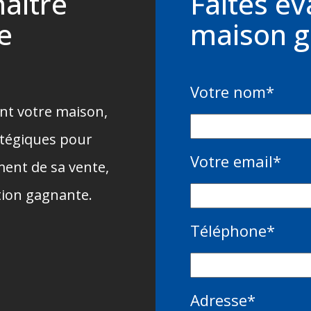
aître
Faites év
de
maison g
Votre nom
*
ent votre maison,
atégiques pour
Votre email
*
ent de sa vente,
ution gagnante.
Téléphone
*
Adresse
*