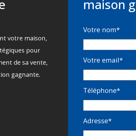
de
maison g
Votre nom
*
ent votre maison,
atégiques pour
Votre email
*
ent de sa vente,
ution gagnante.
Téléphone
*
Adresse
*