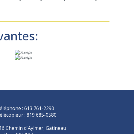
vantes:
éléphone : 613 761-2290
élécopieur : 819 685-0580
16 Chemin d'Aylmer, Gatineau